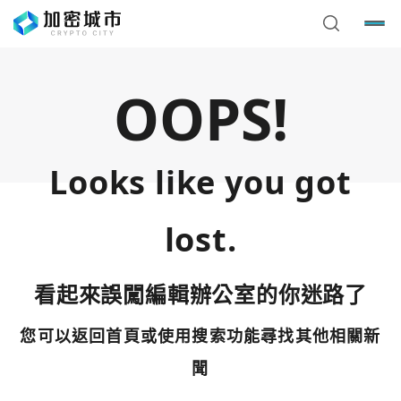
OOPS!
Looks like you got
lost.
看起來誤闖編輯辦公室的你迷路了
您可以返回首頁或使用搜索功能尋找其他相關新
您已閒置5分鐘，請點擊關閉按鈕或空白處，即可回到加密
使用以下帳號繼續
城市
聞
Google