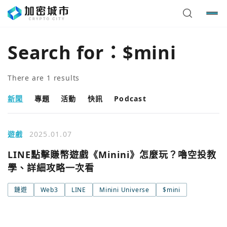
Search for：
$mini
There are
1
results
新聞
專題
活動
快訊
Podcast
遊戲
2025.01.07
LINE點擊賺幣遊戲《Minini》怎麼玩？嚕空投教
學、詳細攻略一次看
您已閒置5分鐘，請點擊關閉按鈕或空白處，即可回到加密
使用以下帳號繼續
城市
鏈遊
Web3
LINE
Minini Universe
$mini
Google