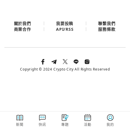
今日熱門
今日熱門
Apple
關閉
關於我們
我要投稿
聯繫我們
API/RSS
商業合作
服務條款
Email
繼續表示您已同意
服務條款與隱私政策
Copyright © 2024 Crypto City All Rights Reserved
新聞
快訊
專題
活動
我的