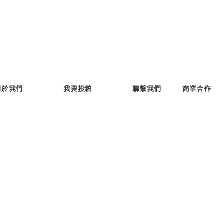
Google
Apple
Email
關於我們
我要投稿
聯繫我們
商業合作
繼續表示您已同意
服務