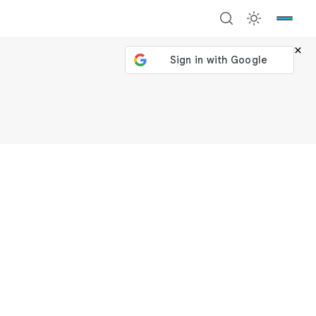
×
號繼續
回到加密城市
關閉