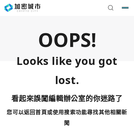
OOPS!
Looks like you got
lost.
看起來誤闖編輯辦公室的你迷路了
您可以返回首頁或使用搜索功能尋找其他相關新
您已閒置5分鐘，請點擊關閉按鈕或空白處，即可回到加密
使用以下帳號繼續
城市
聞
Google