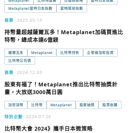
Metaplanet
比特幣儲備
日版微策略
富時日本指數
Metaplanet富時日本指數
富時環球指數
您已閒置5分鐘，請點擊關閉按鈕或空白處，即可回到加密
使用以下帳號繼續
城市
商業
2025.05.13
持幣量超越薩爾瓦多！Metaplanet加碼買進比
Google
特幣，總成本達6億鎂
今日熱門
今日熱門
薩爾瓦多
Metaplanet
Apple
比特幣持有
企業級加密投資
比特幣公司債
關閉
Email
商業
2024.12.03
股東有福了！Metaplanet推出比特幣抽獎計
畫，大放送3000萬日圓
繼續表示您已同意
服務條款與隱私政策
加密貨幣
比特幣
Metaplanet
股東抽獎
股票收購
特別企劃
2024.07.26
比特幣大會 2024》攜手日本微策略