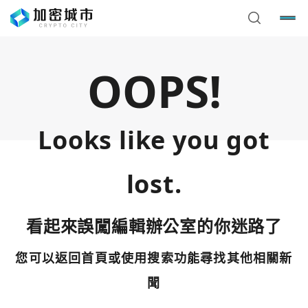
OOPS!
Looks like you got
lost.
看起來誤闖編輯辦公室的你迷路了
您可以返回首頁或使用搜索功能尋找其他相關新
您已閒置5分鐘，請點擊關閉按鈕或空白處，即可回到加密
使用以下帳號繼續
城市
聞
Google