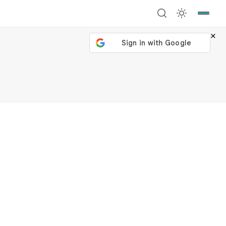
×
號繼續
回到加密城市
關閉