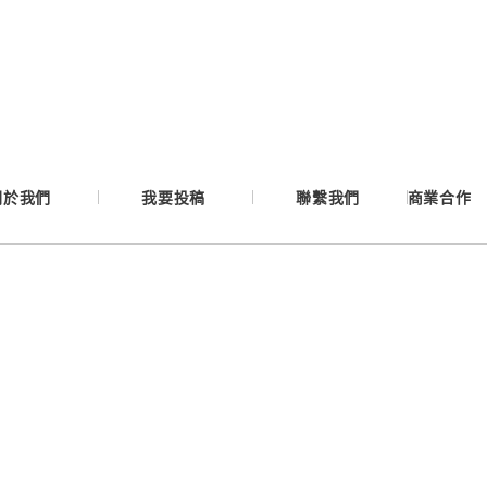
Google
Apple
Email
關於我們
我要投稿
聯繫我們
商業合作
繼續表示您已同意
服務