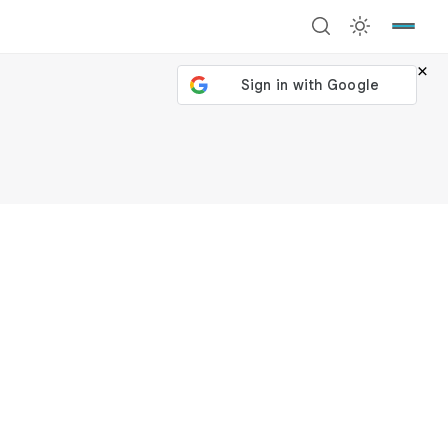
×
號繼續
回到加密城市
關閉