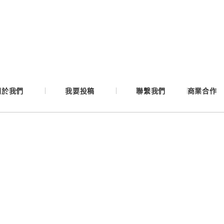
Google
Apple
Email
關於我們
我要投稿
聯繫我們
商業合作
繼續表示您已同意
服務