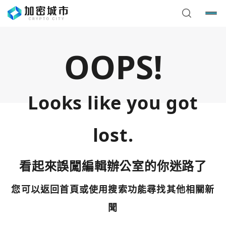
OOPS!
Looks like you got
lost.
看起來誤闖編輯辦公室的你迷路了
您可以返回首頁或使用搜索功能尋找其他相關新
您已閒置5分鐘，請點擊關閉按鈕或空白處，即可回到加密
使用以下帳號繼續
城市
聞
Google