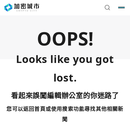
OOPS!
Looks like you got
lost.
看起來誤闖編輯辦公室的你迷路了
您可以返回首頁或使用搜索功能尋找其他相關新
您已閒置5分鐘，請點擊關閉按鈕或空白處，即可回到加密
使用以下帳號繼續
城市
聞
Google