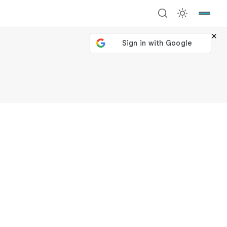
×
號繼續
回到加密城市
關閉