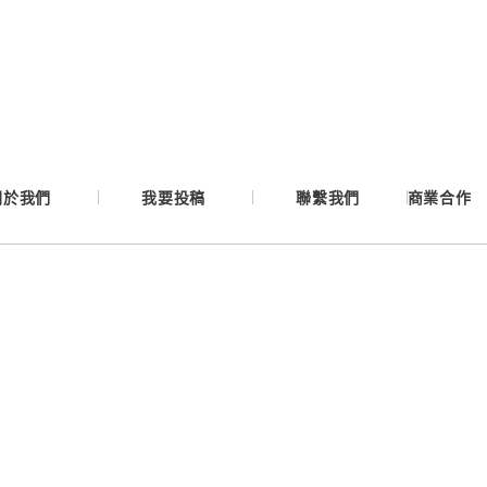
Google
Apple
Email
關於我們
我要投稿
聯繫我們
商業合作
繼續表示您已同意
服務