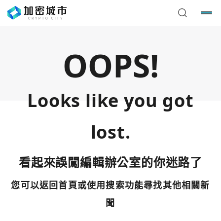
OOPS!
Looks like you got
lost.
看起來誤闖編輯辦公室的你迷路了
您可以返回首頁或使用搜索功能尋找其他相關新
您已閒置5分鐘，請點擊關閉按鈕或空白處，即可回到加密
使用以下帳號繼續
城市
聞
Google