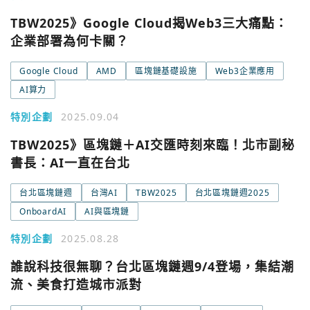
TBW2025》Google Cloud揭Web3三大痛點：
企業部署為何卡關？
Google Cloud
AMD
區塊鏈基礎設施
Web3企業應用
AI算力
您已閒置5分鐘，請點擊關閉按鈕或空白處，即可回到加密
使用以下帳號繼續
城市
特別企劃
2025.09.04
Google
TBW2025》區塊鏈＋AI交匯時刻來臨！北市副秘
書長：AI一直在台北
今日熱門
今日熱門
Apple
台北區塊鏈週
台灣AI
TBW2025
台北區塊鏈週2025
OnboardAI
AI與區塊鏈
關閉
Email
特別企劃
2025.08.28
誰說科技很無聊？台北區塊鏈週9/4登場，集結潮
繼續表示您已同意
服務條款與隱私政策
流、美食打造城市派對