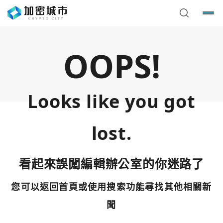
OOPS!
Looks like you got
lost.
看起來誤闖編輯辦公室的你迷路了
您可以返回首頁或使用搜索功能尋找其他相關新
您已閒置5分鐘，請點擊關閉按鈕或空白處，即可回到加密
使用以下帳號繼續
城市
聞
Google