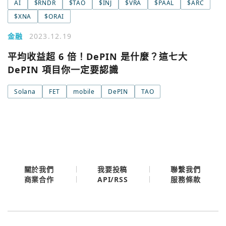
AI
$RNDR
$TAO
$INJ
$VRA
$PAAL
$ARC
$XNA
$ORAI
金融
2023.12.19
平均收益超 6 倍！DePIN 是什麼？這七大
DePIN 項目你一定要認識
Solana
FET
mobile
DePIN
TAO
關於我們
我要投稿
聯繫我們
API/RSS
商業合作
服務條款