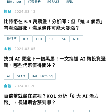
城市
Bittensor
代幣分析
$GRASS
$FIL
觀點
2024.08.13
Google
比特幣在 5.9 萬震盪！分析師：但「這 4 個幣」
今日熱門
今日熱門
有看漲跡象，滿足條件可能大暴漲？
Apple
比特幣
BTC
ETH
Sui
TAO
NOT
關閉
Email
金融
2024.03.05
找到 AI 賽道下一個黑馬！一文搞懂 AI 幣投資邏
繼續表示您已同意
服務條款與隱私政策
輯，哪些代幣值得關注？
AI
$TAO
DeFi Farming
金融
2024.02.20
百倍幣就藏在這裡？KOL 分析「8 大 AI 潛力
幣」，長短期會漲到哪？