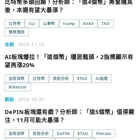
比特幣多頭回歸！分析師：「這4個幣」將緊隨其
後，本週有望大暴漲？
比特幣
Sui
山寨幣
trump
AVAX
TAO
價格預測
金融
2024.11.12
AI板塊爆拉！「這個幣」穩居龍頭，2指標顯示有
望再漲20%
加密貨幣
比特幣
技術分析
$TAO
AI板塊
Bittensor
觀點
2024.10.31
DePIN板塊還有戲？分析師：「這5個幣」值得關
注，11月可能大暴漲？
加密貨幣
技術分析
DePIN
$TAO
Filecoin
您已閒置5分鐘，請點擊關閉按鈕或空白處，即可回到加密
使用以下帳號繼續