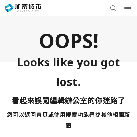
OOPS!
Looks like you got
lost.
看起來誤闖編輯辦公室的你迷路了
您可以返回首頁或使用搜索功能尋找其他相關新
您已閒置5分鐘，請點擊關閉按鈕或空白處，即可回到加密
使用以下帳號繼續
城市
聞
Google