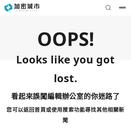
OOPS!
Looks like you got
lost.
看起來誤闖編輯辦公室的你迷路了
您可以返回首頁或使用搜索功能尋找其他相關新
您已閒置5分鐘，請點擊關閉按鈕或空白處，即可回到加密
使用以下帳號繼續
城市
聞
Google