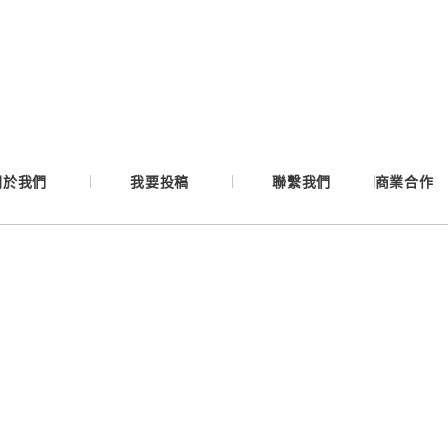
Google
Apple
Email
關於我們
我要投稿
聯繫我們
商業合作
繼續表示您已同意
服務