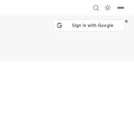
×
號繼續
回到加密城市
關閉