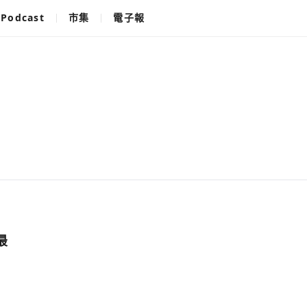
Podcast
市集
電子報
最
使用以下帳
您已閒置5分鐘，請點擊關閉按鈕或空白處，即可