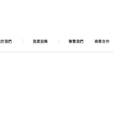
Google
Apple
關於我們
我要投稿
聯繫我們
商業合作
Email
繼續表示您已同意
服務