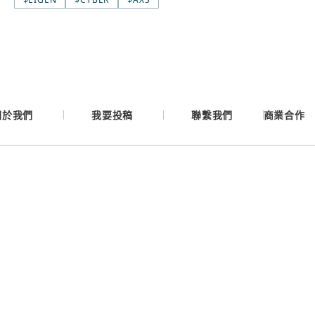
Google
Apple
關於我們
我要投稿
聯繫我們
商業合作
Email
繼續表示您已同意
服務