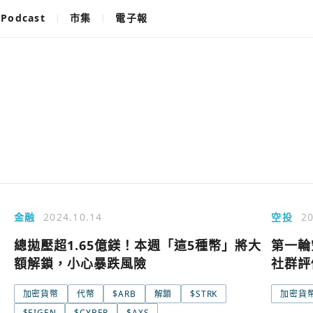
Podcast
市集
電子報
金融
2024.10.14
空投
20
總拋壓超1.65億鎂！本週「這5種幣」將大
第一輪
額解鎖，小心暴跌風險
社群評
加密貨幣
代幣
$ARB
解鎖
$STRK
加密貨
使用以下帳
您已閒置5分鐘，請點擊關閉按鈕或空白處，即可
$EIGEN
$CYBER
$AXS