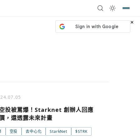
×
24.07.05
空投被罵爆！Starknet 創辦人回應
價，還透露未來計畫
幣
空投
去中心化
StarkNet
$STRK
號繼續
回到加密城市
關閉