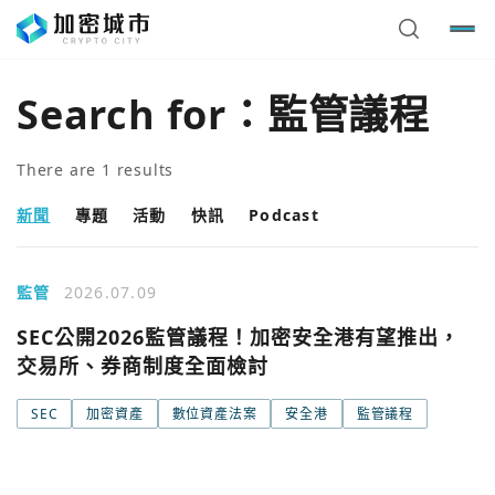
Search for：
監管議程
There are
1
results
新聞
專題
活動
快訊
Podcast
監管
2026.07.09
SEC公開2026監管議程！加密安全港有望推出，
交易所、券商制度全面檢討
您已閒置5分鐘，請點擊關閉按鈕或空白處，即可回到加密
使用以下帳號繼續
城市
SEC
加密資產
數位資產法案
安全港
監管議程
Google