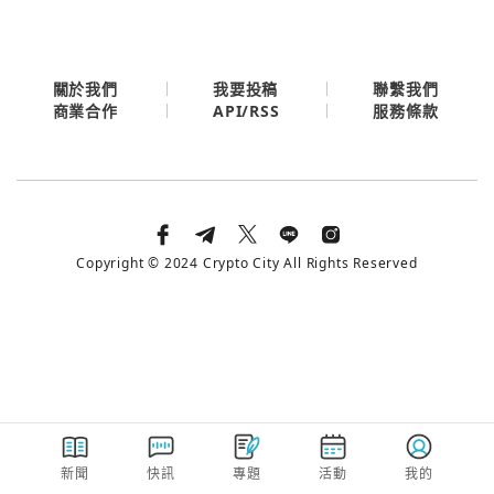
今日熱門
今日熱門
Apple
關閉
關於我們
我要投稿
聯繫我們
API/RSS
商業合作
服務條款
Email
繼續表示您已同意
服務條款與隱私政策
Copyright © 2024 Crypto City All Rights Reserved
新聞
快訊
專題
活動
我的