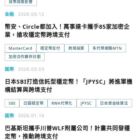
Google
貨幣政策影響
今日熱門
金融
2026.03.12
今日熱門
Apple
幣安、Circle都加入！萬事達卡攜手85家加密企
關閉
業，搶攻穩定幣跨境支付
Email
MasterCard
穩定幣支付
跨境結算
多代幣網路MTN
加密合作夥伴計劃
繼續表示您已同意
服務條款與隱私政策
國際
2026.03.03
日本SBI打造信託型穩定幣！「JPYSC」將進軍機
構結算與跨境支付
SBI
日圓穩定幣
RWA代幣化
JPYSC
日本資金結算法
國際
2026.01.16
巴基斯坦攜手川普WLF附屬公司！計畫共同發穩
定幣，推動跨境支付