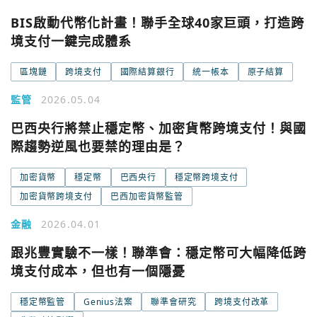
BIS啟動代幣化計畫！聯手全球40家巨頭，打造跨
境支付一鍵完成體系
區塊鏈
跨境支付
國際結算銀行
統一帳本
原子結算
監管
2026.05.04
巴西央行將禁止穩定幣、加密貨幣跨境支付！與國
際趨勢逆風也要禁的理由是？
加密貨幣
穩定幣
巴西央行
穩定幣跨境支付
加密貨幣跨境支付
巴西加密貨幣監管
金融
2026.04.01
跟兆豐實驗不一樣！聯準會：穩定幣可大幅降低跨
境支付成本，但也有一個隱憂
您已閒置5分鐘，請點擊關閉按鈕或空白處，即可回到加密
使用以下帳號繼續
城市
穩定幣監管
Genius法案
聯準會研究
跨境支付改革