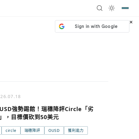
×
26.07.18
 USD強勢踢館！瑞穗降評Circle「劣
」，目標價砍到50美元
circle
瑞穗降評
OUSD
獲利能力