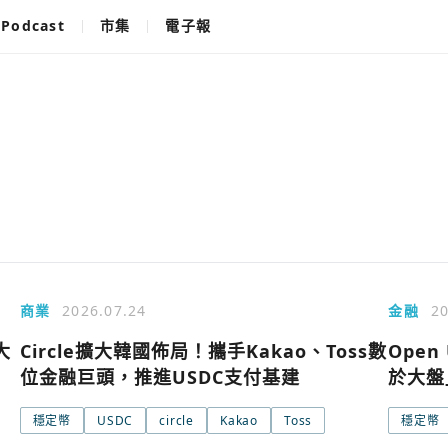
Podcast
市集
電子報
商業
2026.07.24
金融
20
大
Circle擴大韓國佈局！攜手Kakao、Toss數
Open
位金融巨頭，推進USDC支付基建
於大盤
穩定幣
USDC
circle
Kakao
Toss
穩定幣