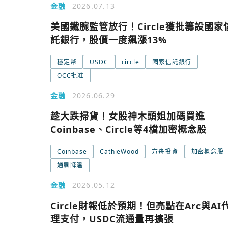
金融
2026.07.13
美國鐵腕監管放行！Circle獲批籌設國家
託銀行，股價一度飆漲13%
穩定幣
USDC
circle
國家信託銀行
OCC批准
金融
2026.06.29
趁大跌掃貨！女股神木頭姐加碼買進
Coinbase、Circle等4檔加密概念股
今日熱門
Coinbase
CathieWood
方舟投資
加密概念股
今日熱門
通膨降溫
追蹤加密城市
金融
2026.05.12
Circle財報低於預期！但亮點在Arc與AI
理支付，USDC流通量再擴張