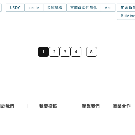
USDC
circle
金融機構
實體資產代幣化
Arc
加密貨
BitMin
1
2
3
4
...
8
關於我們
我要投稿
聯繫我們
商業合作