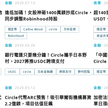
金融
2026.07.13
商業
20
信
逢低加碼！女股神砸1400萬鎂抄底Circle，
超14
同步調整Robinhood持股
USDT
穩定幣
Cathie Wood
circle
方舟投資
穩定幣
Robinhood
收益共
使用以下帳
您已閒置5分鐘，請點擊關閉按鈕或空白處，即可
金融
2026.06.26
金融
20
Google
銀行電匯只要幾分鐘！Circle攜手日本野
「中國
村，2027將推USDC跨境支付
Circ
Apple
USDC
circle
日本金融廳
跨境支付
野村控股
穩定幣
Email
金融
2026.05.12
金融
20
代
Circle代幣ARC預售！吸引華爾街機構募資
加密法案
繼續表示您已同意
服務
2.2億鎂，項目估值狂飆
單日漲