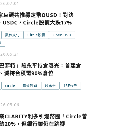
26.07.01
0家巨頭共推穩定幣OUSD！對決
、USDC，Circle股價大跌17%
數位支付
Circle股價
Open USD
享
號繼續
回到加密城市
關閉
26.05.21
巴菲特」段永平持倉曝光：首建倉
le、減持台積電90%倉位
circle
價值投資
段永平
13F報告
26.05.06
CLARITY利多引爆幣圈！Circle曾
條款與隱私政策
約20%，但銀行業仍在跳腳