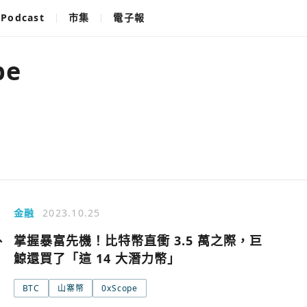
Podcast
市集
電子報
pe
金融
2023.10.25
、
掌握暴富先機！比特幣直衝 3.5 萬之際，巨
鯨還買了「這 14 大潛力幣」
BTC
山寨幣
0xScope
使用以下帳
您已閒置5分鐘，請點擊關閉按鈕或空白處，即可