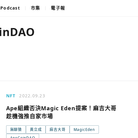
Podcast
市集
電子報
inDAO
NFT
2022.09.23
Ape組織否決Magic Eden提案！麻吉大哥
趁機強推自家市場
無聊猿
黃立成
麻吉大哥
MagicEden
使用以下帳
您已閒置5分鐘，請點擊關閉按鈕或空白處，即可
ApeCoinDAO