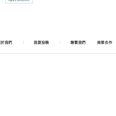
Google
Apple
關於我們
我要投稿
聯繫我們
商業合作
Email
繼續表示您已同意
服務