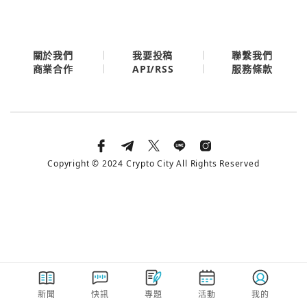
今日熱門
今日熱門
Apple
關閉
關於我們
我要投稿
聯繫我們
API/RSS
商業合作
服務條款
Email
繼續表示您已同意
服務條款與隱私政策
Copyright © 2024 Crypto City All Rights Reserved
新聞
快訊
專題
活動
我的