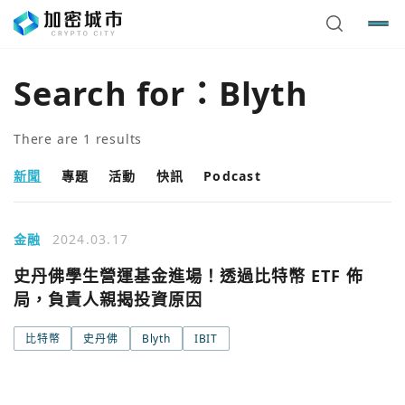
Search for：
Blyth
There are
1
results
新聞
專題
活動
快訊
Podcast
金融
2024.03.17
史丹佛學生營運基金進場！透過比特幣 ETF 佈
局，負責人親揭投資原因
您已閒置5分鐘，請點擊關閉按鈕或空白處，即可回到加密
使用以下帳號繼續
城市
比特幣
史丹佛
Blyth
IBIT
Google