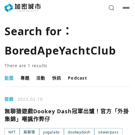
Search for：
BoredApeYachtClub
There are
1
results
新聞
專題
活動
快訊
Podcast
遊戲
2023.02.16
您已閒置5分鐘，請點擊關閉按鈕或空白處，即可回到加密
使用以下帳號繼續
無聊猿遊戲Dookey Dash冠軍出爐！官方「外掛
城市
集錦」嘲諷作弊仔
Google
NFT
無聊猿
yugalabs
dookeydash
sewerpass