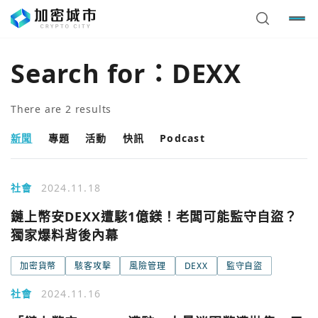
Search for：
DEXX
There are
2
results
新聞
專題
活動
快訊
Podcast
社會
2024.11.18
鏈上幣安DEXX遭駭1億鎂！老闆可能監守自盜？
獨家爆料背後內幕
加密貨幣
駭客攻擊
風險管理
DEXX
監守自盜
您已閒置5分鐘，請點擊關閉按鈕或空白處，即可回到加密
使用以下帳號繼續
城市
社會
2024.11.16