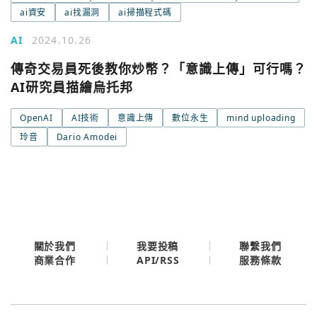
城市
ai資安
ai找漏洞
ai掃描程式碼
AI
2024.10.26
Google
今日熱門
傳奇交易員死後教你炒幣？「意識上傳」可行嗎？
今日熱門
AI研究員描繪烏托邦
Apple
關閉
OpenAI
AI技術
意識上傳
數位永生
mind uploading
Email
玲音
Dario Amodei
繼續表示您已同意
服務條款與隱私政策
關於我們
我要投稿
聯繫我們
API/RSS
商業合作
服務條款