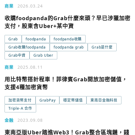
商業
2026.03.24
收購foodpanda的Grab什麼來頭？早已涉獵加密
支付，股東含Uber+某中資
Grab
foodpanda
foodpanda收購
Grab收購foodpanda
foodpanda grab
Grab是什麼
Grab中資
Grab Uber
商業
2025.08.11
用比特幣搭計程車！菲律賓Grab開放加密儲值，
您已閒置5分鐘，請點擊關閉按鈕或空白處，即可回到加密
使用以下帳號繼續
支援4種加密貨幣
城市
加密貨幣支付
GrabPay
穩定幣儲值
東南亞金融科技
Google
Triple-A 合作
今日熱門
今日熱門
金融
2023.09.08
Apple
東南亞版Uber踏進Web3！Grab整合區塊鏈，錢
關閉