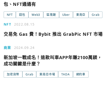
包、NFT通通有
Email
NFT
錢包
Web3
區塊鏈
Uber
東南亞
Grab
繼續表示您已同意
服務條款與隱私政策
NFT
2022.08.15
交易免 Gas 費！Bybit 推出 GrabPic NFT 市場
商業
2024.09.24
新加坡一戰成名！這款叫車APP年賺2100萬鎂，
成功關鍵是什麼？
加密貨幣
Grab
東南亞市場
TADA
網約車