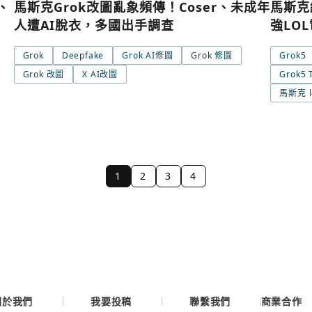
、
馬斯克Grok改圖亂象頻傳！Coser、未成年
馬斯克
繼續表示您已同意
服務
人遭AI脫衣，多國出手調查
強LO
Grok
Deepfake
Grok AI修圖
Grok 修圖
Grok5
Grok 改圖
X AI改圖
Grok5
馬斯克 l
1
2
3
4
關於我們
我要投稿
聯繫我們
商業合作