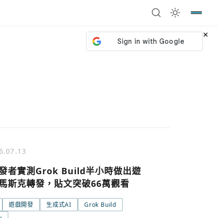
×
6.07.13
發者實測Grok Build半小時做出遊
馬斯克轉發，貼文突破66萬觀看
遊戲開發
生成式AI
Grok Build
y