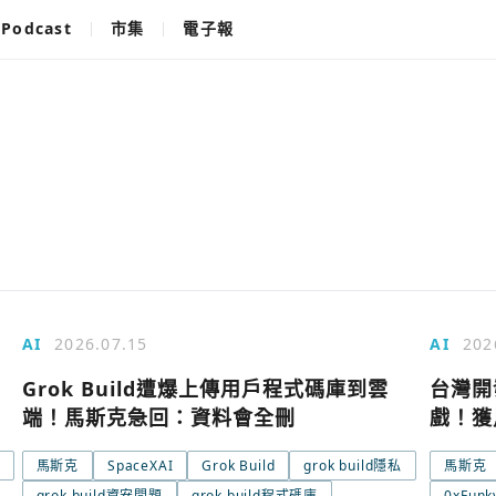
Podcast
市集
電子報
AI
2026.07.15
AI
202
出
Grok Build遭爆上傳用戶程式碼庫到雲
台灣開
端！馬斯克急回：資料會全刪
戲！獲
馬斯克
SpaceXAI
Grok Build
grok build隱私
馬斯克
grok build資安問題
grok build程式碼庫
0xFunk