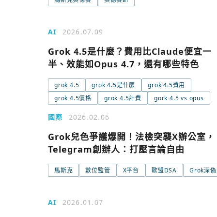
AI
2026.07.09
Grok 4.5是什麼？費用比Claude便宜一
半、效能如Opus 4.7，還有哪些特色
grok 4.5
grok 4.5是什麼
grok 4.5費用
grok 4.5價格
grok 4.5計費
gork 4.5 vs opus
國際
2026.02.06
Grok兒色爭議爆開！法檢突襲X辦公室，
今日熱門
Telegram創辦人：打壓言論自由
今日熱門
馬斯克
數位監管
X平台
歐盟DSA
Grok深偽
追蹤加密城市
AI
2026.01.07