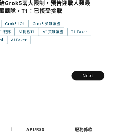
給Grok5兩大限制，預告迎戰人類最
條款與隱私政策
L電競隊，T1：已接受挑戰
Grok5 LOL
Grok5 英雄聯盟
 T1戰隊
AI挑戰T1
AI 英雄聯盟
T1 Faker
ol
AI Faker
Next
API/RSS
服務條款