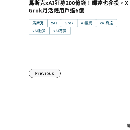
馬斯克xAI狂募200億鎂！輝達也參投，X
Grok月活躍用戶達6億
馬斯克
xAI
Grok
AI融資
xAI輝達
xAI融資
xAI募資
Previous