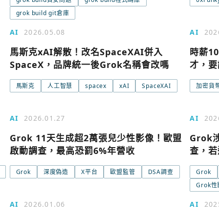
grok build git倉庫
AI
2026.05.08
AI
202
馬斯克xAI解散！改名SpaceXAI併入
時薪1
SpaceX，品牌統一後Grok名稱會改嗎
才，要讓
馬斯克
人工智慧
spacex
xAI
SpaceXAI
加密貨
使用以下帳
您已閒置5分鐘，請點擊關閉按鈕或空白處，即可
AI
2026.01.27
AI
202
Google
Grok 11天生成超2萬張兒少性影像！歐盟
Gro
啟動調查，最高恐罰6%年營收
查，若
Apple
Grok
深度偽造
X平台
歐盟監管
DSA調查
Grok
Grok
Email
AI
2026.01.06
AI
202