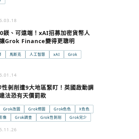
6.03.18
00鎂、可遠端！xAI招募加密貨幣人
Grok Finance變得更聰明
幣
馬斯克
人工智慧
xAI
Grok
號繼續
回到加密城市
關閉
6.01.14
k涉性剝削遭9大地區緊盯！英國啟動調
違法恐有天價罰款
Grok改圖
Grok修圖
Grok色色
X色色
性影像
Grok調查
Grok性剝削
Grok兒少
5.11.26