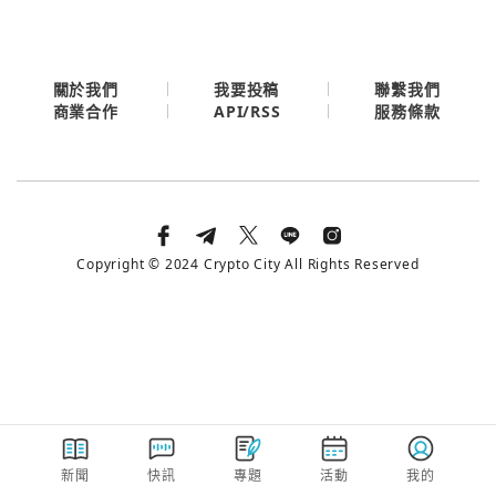
今日熱門
今日熱門
Apple
關閉
關於我們
我要投稿
聯繫我們
API/RSS
商業合作
服務條款
Email
繼續表示您已同意
服務條款與隱私政策
Copyright © 2024 Crypto City All Rights Reserved
新聞
快訊
專題
活動
我的