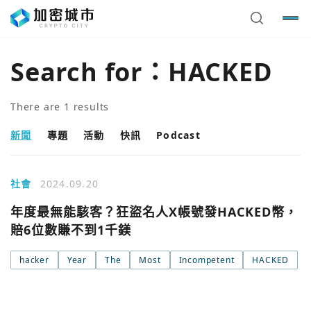
Search for：
HACKED
There are
1
results
新聞
專題
活動
快訊
Podcast
社會
2024.09.20
年度最無能駭客？狂盜名人X帳號發HACKED幣，
賠6位數賺不到1千鎂
您已閒置5分鐘，請點擊關閉按鈕或空白處，即可回到加密
使用以下帳號繼續
城市
hacker
Year
The
Most
Incompetent
HACKED
Google