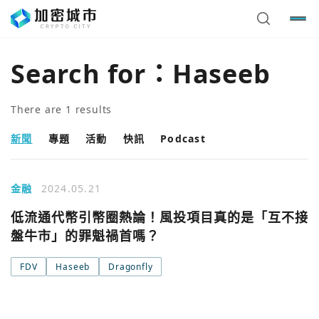
Search for：
Haseeb
There are
1
results
新聞
專題
活動
快訊
Podcast
金融
2024.05.21
低流通代幣引幣圈熱論！風投項目真的是「互不接
盤牛市」的罪魁禍首嗎？
您已閒置5分鐘，請點擊關閉按鈕或空白處，即可回到加密
使用以下帳號繼續
城市
FDV
Haseeb
Dragonfly
Google