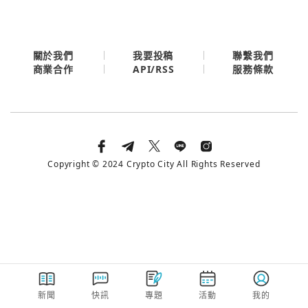
今日熱門
今日熱門
Apple
關閉
關於我們
我要投稿
聯繫我們
API/RSS
商業合作
服務條款
Email
繼續表示您已同意
服務條款與隱私政策
Copyright © 2024 Crypto City All Rights Reserved
新聞
快訊
專題
活動
我的