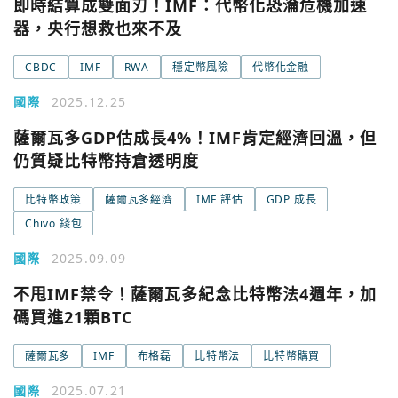
即時結算成雙面刃！IMF：代幣化恐淪危機加速
器，央行想救也來不及
CBDC
IMF
RWA
穩定幣風險
代幣化金融
國際
2025.12.25
薩爾瓦多GDP估成長4%！IMF肯定經濟回溫，但
仍質疑比特幣持倉透明度
比特幣政策
薩爾瓦多經濟
IMF 評估
GDP 成長
Chivo 錢包
國際
2025.09.09
不甩IMF禁令！薩爾瓦多紀念比特幣法4週年，加
碼買進21顆BTC
薩爾瓦多
IMF
布格磊
比特幣法
比特幣購買
國際
2025.07.21