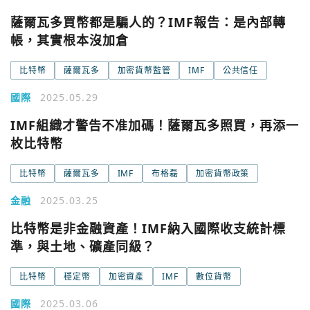
薩爾瓦多買幣都是騙人的？IMF報告：是內部轉
帳，其實根本沒加倉
比特幣
薩爾瓦多
加密貨幣監管
IMF
公共信任
國際
2025.05.29
IMF組織才警告不准加碼！薩爾瓦多照買，再添一
枚比特幣
比特幣
薩爾瓦多
IMF
布格磊
加密貨幣政策
金融
2025.03.25
比特幣是非金融資產！IMF納入國際收支統計標
您已閒置5分鐘，請點擊關閉按鈕或空白處，即可回到加密
使用以下帳號繼續
城市
準，與土地、礦產同級？
Google
比特幣
穩定幣
加密資產
IMF
數位貨幣
今日熱門
國際
2025.03.06
今日熱門