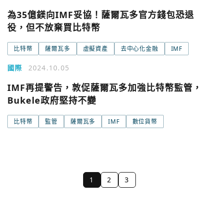
為35億鎂向IMF妥協！薩爾瓦多官方錢包恐退
役，但不放棄買比特幣
比特幣
薩爾瓦多
虛擬資產
去中心化金融
IMF
國際
2024.10.05
IMF再提警告，敦促薩爾瓦多加強比特幣監管，
Bukele政府堅持不變
比特幣
監管
薩爾瓦多
IMF
數位貨幣
1
2
3