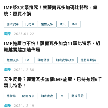
Apple
IMF祭3大緊箍咒！禁薩爾瓦多加碼比特幣，總
關閉
統：照買不誤
Email
加密貨幣
比特幣
薩爾瓦多
政策
IMF
國際
2025.01.22
繼續表示您已同意
服務條款與隱私政策
IMF施壓也不怕！薩爾瓦多加倉11顆比特幣，組
織越罵越加速佈局
薩爾瓦多
IMF
戰略儲備
加密貨幣政策
比特幣增持
國際
2024.12.30
天生反骨？薩爾瓦多無懼IMF施壓，已持有超6千
顆比特幣！
比特幣
薩爾瓦多
加密資產
IMF
財政風險
國際
2024.12.19