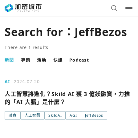
Search for：
JeffBezos
There are
1
results
新聞
專題
活動
快訊
Podcast
AI
2024.07.20
人工智慧將進化？Skild AI 獲 3 億鎂融資，力推
的「AI 大腦」是什麼？
您已閒置5分鐘，請點擊關閉按鈕或空白處，即可回到加密
使用以下帳號繼續
城市
融資
人工智慧
SkildAI
AGI
JeffBezos
Google