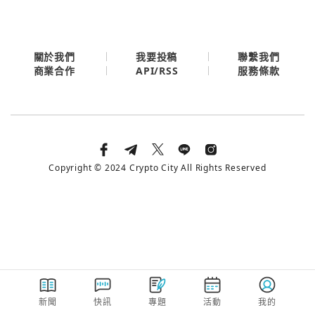
今日熱門
今日熱門
Apple
關閉
關於我們
我要投稿
聯繫我們
API/RSS
商業合作
服務條款
Email
繼續表示您已同意
服務條款與隱私政策
Copyright © 2024 Crypto City All Rights Reserved
新聞
快訊
專題
活動
我的