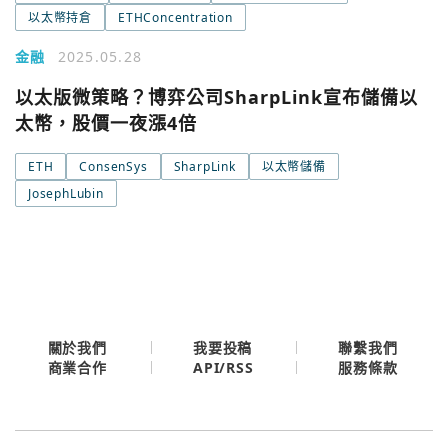
城市
以太幣持倉
ETHConcentration
金融
2025.05.28
Google
今日熱門
以太版微策略？博弈公司SharpLink宣布儲備以
今日熱門
太幣，股價一夜漲4倍
Apple
關閉
ETH
ConsenSys
SharpLink
以太幣儲備
Email
JosephLubin
繼續表示您已同意
服務條款與隱私政策
關於我們
我要投稿
聯繫我們
API/RSS
商業合作
服務條款