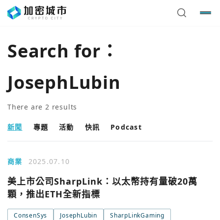
Search for：
JosephLubin
There are
2
results
新聞
專題
活動
快訊
Podcast
商業
2025.07.10
美上市公司SharpLink：以太幣持有量破20萬
顆，推出ETH全新指標
ConsenSys
JosephLubin
SharpLinkGaming
您已閒置5分鐘，請點擊關閉按鈕或空白處，即可回到加密
使用以下帳號繼續