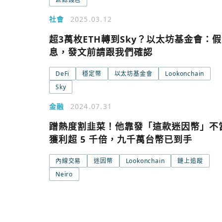
社會
2025.03.12
超3萬枚ETH轉到Sky？以太坊基金會：
息，發文前請跟我們確認
今日熱門
DeFi
穩定幣
以太坊基金會
Lookonchain
今日熱門
Sky
追蹤加密城市
金融
2024.07.31
蹭熱度割韭菜！他靠發「這款迷因幣」不
獲利超 5 千倍，九千萬台幣已到手
內線交易
迷因幣
Lookonchain
鏈上追蹤
Neiro