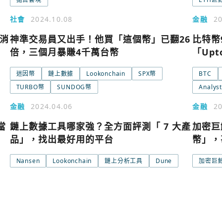
使用以下帳
您已閒置5分鐘，請點擊關閉按鈕或空白處，即可
社會
2024.10.08
金融
20
假消
神準交易員又出手！他買「這個幣」已翻26
比特幣
Google
倍，三個月暴賺4千萬台幣
「Up
Apple
迷因幣
鏈上數據
Lookonchain
SPX幣
BTC
TURBO幣
SUNDOG幣
Analys
Email
金融
2024.04.06
金融
20
當
鏈上數據工具哪家強？全方面評測「 7 大產
加密巨
繼續表示您已同意
服務
品」，找出最好用的平台
幣」，
Nansen
Lookonchain
鏈上分析工具
Dune
加密巨