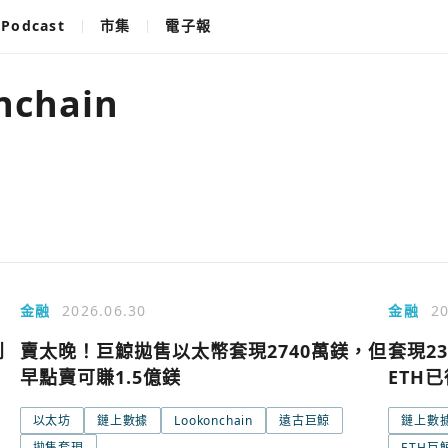
Podcast
市集
電子報
nchain
金融
2026.06.30
金融
20
到
賣太晚！巨鯨拋售以太幣套現2740萬鎂，但
套現2
早點賣可賺1.5億鎂
ETH
以太坊
鏈上數據
Lookonchain
遠古巨鯨
鏈上數
拋售套現
ETH巨