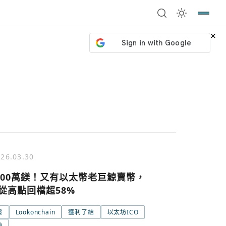
×
26.03.30
300萬鎂！又有以太幣老巨鯨賣幣，
已從高點回檔超58%
據
Lookonchain
獲利了結
以太坊ICO
鯨