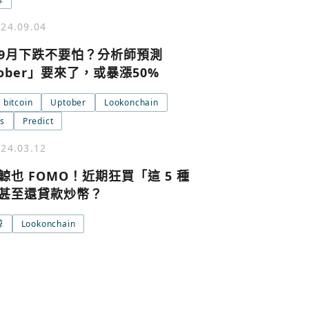
號繼續
回到加密城市
關閉
24.09.04
9月下跌不要怕？分析師預測
tober」要來了，或暴漲50%
bitcoin
Uptober
Lookonchain
ts
Predict
24.03.12
鯨也 FOMO！近期狂買「這 5 種
條款與隱私政策
甚至還貸款炒幣？
鯨
Lookonchain