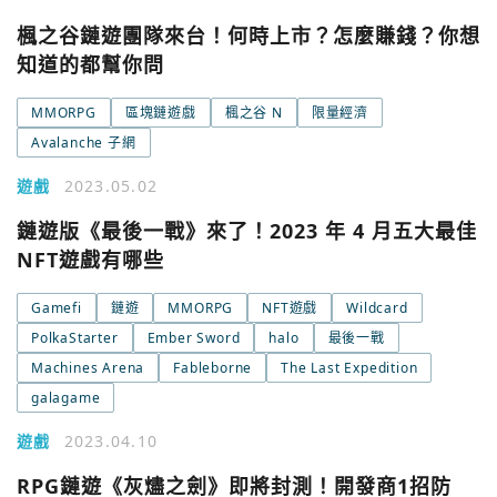
楓之谷鏈遊團隊來台！何時上市？怎麼賺錢？你想
知道的都幫你問
MMORPG
區塊鏈遊戲
楓之谷 N
限量經濟
Avalanche 子網
遊戲
2023.05.02
鏈遊版《最後一戰》來了！2023 年 4 月五大最佳
NFT遊戲有哪些
Gamefi
鏈遊
MMORPG
NFT遊戲
Wildcard
PolkaStarter
Ember Sword
halo
最後一戰
Machines Arena
Fableborne
The Last Expedition
galagame
您已閒置5分鐘，請點擊關閉按鈕或空白處，即可回到加密
使用以下帳號繼續
城市
遊戲
2023.04.10
RPG鏈遊《灰燼之劍》即將封測！開發商1招防
Google