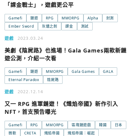
「課金戰士」，遊戲更公平
今日熱門
今日熱門
Gamefi
鏈遊
RPG
MMORPG
Alpha
封測
Apple
Ember Sword
灰燼之劍
課金
測試
關閉
遊戲
2023.03.24
Email
美劇《陰屍路》也進場！Gala Games兩款新鏈
遊公測，介紹一次看
繼續表示您已同意
服務條款與隱私政策
Gamefi
鏈遊
MMORPG
Gala Games
GALA
Eternal Paradox
陰屍路
遊戲
2022.12.14
又一 RPG 進軍鏈遊！《熾焰帝國》新作引入
NFT，首支預告曝光
Gamefi
RPG
MMORPG
區塊鏈遊戲
韓國
日本
微軟
CRETA
熾焰帝國
熾焰帝國：崛起