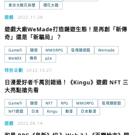
東京大戰花與櫻
櫻花大戰
遊戲
2022.11.28
遊戲大廠WeMade打造鏈遊生態！是再創「新傳
奇」還是「新騙局」？
Gamefi
鏈遊
MMORPG
區塊鏈遊戲
Wemade
WeMIX
傳奇
p2e
特別企劃
2022.10.27
日漫愛好者千萬別錯過！《Kingu》遊戲 NFT 三
大亮點搶先看
Gamefi
鏈遊
NFT
RPG
MMORPG
區塊鏈遊戲
NFT遊戲
日本
Kingu
動漫
日本動漫
遊戲
2022.06.14