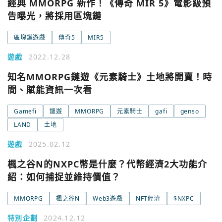
經典 MMORPG 新作！《傳奇 MIR 5》電影級預
告曝光，將採用區塊鏈
區塊鏈遊戲
傳奇5
MIR5
遊戲
2022.12.28
知名MMORPG鏈遊《元素騎士》土地將開賣！時
間、賦能資訊一次看
Gamefi
鏈遊
MMORPG
元素騎士
gafi
genso
LAND
土地
遊戲
2025.02.12
楓之谷N的NXPC幣是什麼？代幣經濟2大功能介
紹：如何捕捉並維持價值？
MMORPG
楓之谷N
Web3遊戲
NFT經濟
$NXPC
特別企劃
2024.12.12