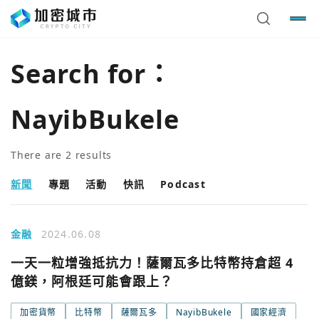
Search for：
NayibBukele
There are
2
results
新聞
專題
活動
快訊
Podcast
金融
2024.06.08
一天一粒增強抵抗力！薩爾瓦多比特幣持倉超 4
億鎂，阿根廷可能會跟上？
您已閒置5分鐘，請點擊關閉按鈕或空白處，即可回到加密
使用以下帳號繼續
加密貨幣
比特幣
薩爾瓦多
NayibBukele
國家經濟
城市