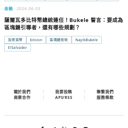
金融
2024.06.03
Google
薩爾瓦多比特幣總統連任！Bukele 誓言：要成為
今日熱門
區塊鏈引導者，還有哪些規劃？
今日熱門
Apple
加密貨幣
bitcoin
區塊鏈技術
NayibBukele
關閉
ElSalvador
Email
繼續表示您已同意
服務條款與隱私政策
關於我們
我要投稿
聯繫我們
API/RSS
商業合作
服務條款