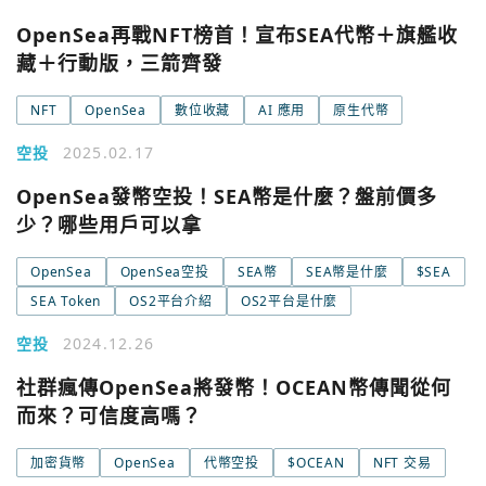
OpenSea再戰NFT榜首！宣布SEA代幣＋旗艦收
藏＋行動版，三箭齊發
NFT
OpenSea
數位收藏
AI 應用
原生代幣
空投
2025.02.17
OpenSea發幣空投！SEA幣是什麼？盤前價多
少？哪些用戶可以拿
OpenSea
OpenSea空投
SEA幣
SEA幣是什麼
$SEA
SEA Token
OS2平台介紹
OS2平台是什麼
空投
2024.12.26
您已閒置5分鐘，請點擊關閉按鈕或空白處，即可回到加密
使用以下帳號繼續
城市
社群瘋傳OpenSea將發幣！OCEAN幣傳聞從何
而來？可信度高嗎？
Google
加密貨幣
OpenSea
代幣空投
$OCEAN
NFT 交易
今日熱門
今日熱門