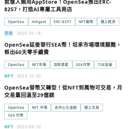
就像人類用AppStore！OpenSea推出ERC-
8257，打造AI專屬工具商店
OpenSea
AIAgent
ERC-8257
NFT權限
鏈上經濟
空投
2026.03.18
OpenSea延後發行SEA幣！坦承市場環境艱難，
祭出60天零手續費
OpenSea
NFT市場
加密資產
SEA代幣
TGE延後
NFT
2025.10.20
OpenSea發幣又轉型！從NFT到萬物可交易，月
交易量回溫至29億鎂
OpenSea
NFT 市場
去中心化金融
鏈上交易
SEA 代幣
NFT
2025.09.10