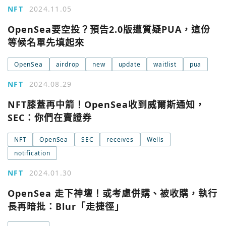
Apple
NFT
2024.11.05
關閉
OpenSea要空投？預告2.0版遭質疑PUA，這份
Email
等候名單先填起來
OpenSea
airdrop
new
update
waitlist
pua
繼續表示您已同意
服務條款與隱私政策
NFT
2024.08.29
NFT膝蓋再中箭！OpenSea收到威爾斯通知，
SEC：你們在賣證券
NFT
OpenSea
SEC
receives
Wells
notification
NFT
2024.01.30
OpenSea 走下神壇！或考慮併購、被收購，執行
長再暗批：Blur「走捷徑」