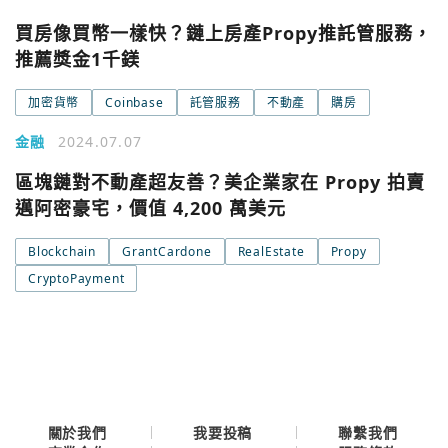
買房像買幣一樣快？鏈上房產Propy推託管服務，
您已閒置5分鐘，請點擊關閉按鈕或空白處，即可回到加密
使用以下帳號繼續
城市
推薦獎金1千鎂
加密貨幣
Coinbase
託管服務
不動產
購房
Google
今日熱門
金融
2024.07.07
今日熱門
Apple
區塊鏈對不動產超友善？美企業家在 Propy 拍賣
邁阿密豪宅，價值 4,200 萬美元
關閉
Email
Blockchain
GrantCardone
RealEstate
Propy
CryptoPayment
繼續表示您已同意
服務條款與隱私政策
關於我們
我要投稿
聯繫我們