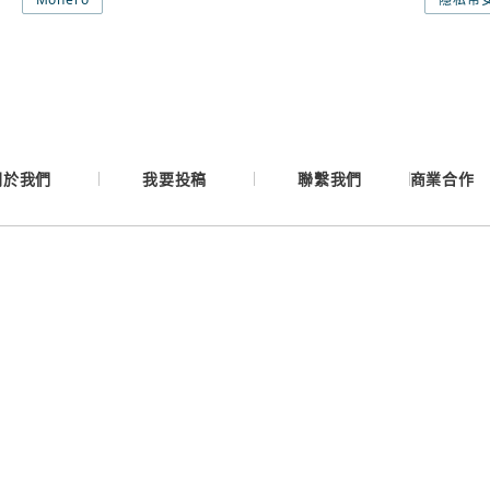
Google
Apple
關於我們
我要投稿
聯繫我們
商業合作
Email
繼續表示您已同意
服務