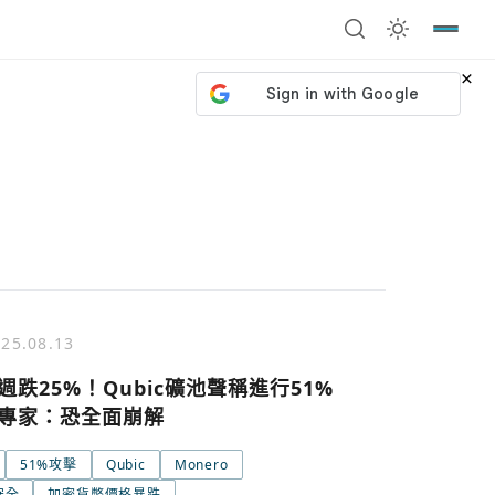
×
25.08.13
週跌25%！Qubic礦池聲稱進行51%
專家：恐全面崩解
51%攻擊
Qubic
Monero
號繼續
回到加密城市
關閉
安全
加密貨幣價格暴跌