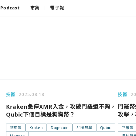
Podcast
市集
電子報
技術
2025.08.18
技術
20
Kraken急停XMR入金，攻破門羅還不夠，
門羅幣
Qubic下個目標是狗狗幣？
攻擊，
狗狗幣
Kraken
Dogecoin
51%攻擊
Qubic
門羅幣
使用以下帳
您已閒置5分鐘，請點擊關閉按鈕或空白處，即可
Monero
隱私幣