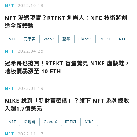
Email
NFT
2022.10.13
NFT 滲透現實？RTFKT 創辦人：NFC 技術將創
繼續表示您已同意
服務條款與隱私政策
造全新體驗
NFT
元宇宙
Web3
藍籌
CloneX
RTFKT
NFC
NFT
2022.04.25
冠希哥也搶買！RTFKT 盲盒驚見 NIKE 虛擬鞋，
地板價暴漲至 10 ETH
NFT
2023.01.19
NIKE 找到「新財富密碼」？旗下 NFT 系列總收
入超1.7億美元
NFT
區塊鏈
CloneX
RTFKT
NIKE
NFT
2022.11.17