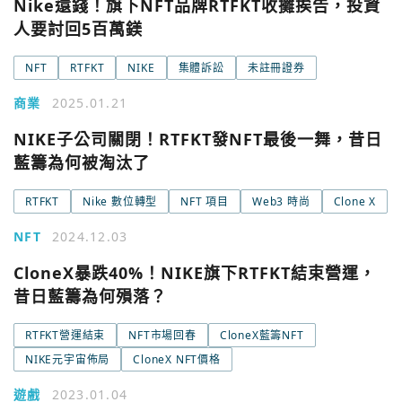
Nike還錢！旗下NFT品牌RTFKT收攤挨告，投資
人要討回5百萬鎂
NFT
RTFKT
NIKE
集體訴訟
未註冊證券
商業
2025.01.21
NIKE子公司關閉！RTFKT發NFT最後一舞，昔日
藍籌為何被淘汰了
RTFKT
Nike 數位轉型
NFT 項目
Web3 時尚
Clone X
NFT
2024.12.03
CloneX暴跌40%！NIKE旗下RTFKT結束營運，
昔日藍籌為何殞落？
RTFKT營運結束
NFT市場回春
CloneX藍籌NFT
NIKE元宇宙佈局
CloneX NFT價格
遊戲
2023.01.04