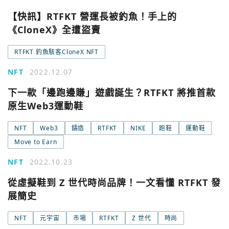
【快訊】RTFKT 營運長被釣魚！手上的
《CloneX》全遭盜賣
RTFKT 釣魚駭客CloneX NFT
NFT
2022.12.07
下一款「邊跑邊賺」遊戲誕生？RTFKT 將推首款
原生Web3運動鞋
NFT
Web3
鑄造
RTFKT
NIKE
跑鞋
運動鞋
您已閒置5分鐘，請點擊關閉按鈕或空白處，即可回到加密
使用以下帳號繼續
城市
Move to Earn
NFT
2022.10.23
Google
從虛擬鞋到 Z 世代時尚品牌！一文看懂 RTFKT 發
今日熱門
今日熱門
展簡史
Apple
NFT
元宇宙
市場
RTFKT
Z 世代
時尚
關閉