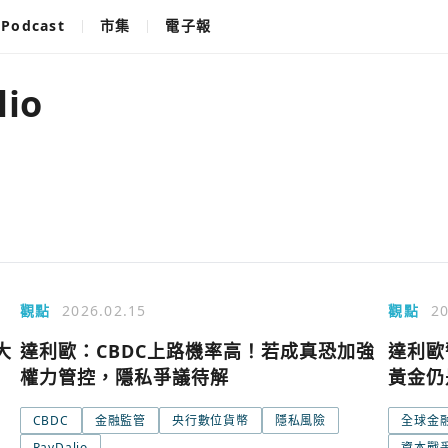
Podcast
市集
電子報
lio
觀點
2026.02.15
觀點
20
大
達利歐：CBDC上路機率高！若成真恐加強
達利歐
權力管控，隱私爭議待解
黃金仍
CBDC
金融監管
央行數位貨幣
隱私風險
全球金
使用以下帳
您已閒置5分鐘，請點擊關閉按鈕或空白處，即可
RayDalio
資本戰