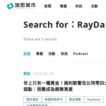
新聞
專題
快訊
活動
Search for：
RayDa
There are
5
results
新聞
專題
活動
快訊
Podcast
觀點
2026.03.05
世上只有一種黃金！達利歐警告比特幣四
弱點：很難成為避險資產
橋水基金
美國財政赤字
黃金資產
RayDalio
比特幣避險爭議