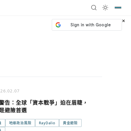
×
26.02.07
警告：全球「資本戰爭」迫在眉睫，
是避險首選
融
地緣政治風險
RayDalio
黃金避險
號繼續
回到加密城市
關閉
爭