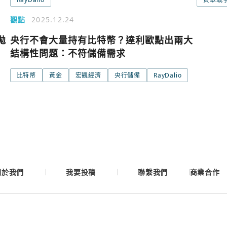
觀點
2025.12.24
Google
拋
央行不會大量持有比特幣？達利歐點出兩大
結構性問題：不符儲備需求
Apple
比特幣
黃金
宏觀經濟
央行儲備
RayDalio
Email
繼續表示您已同意
服務
關於我們
我要投稿
聯繫我們
商業合作