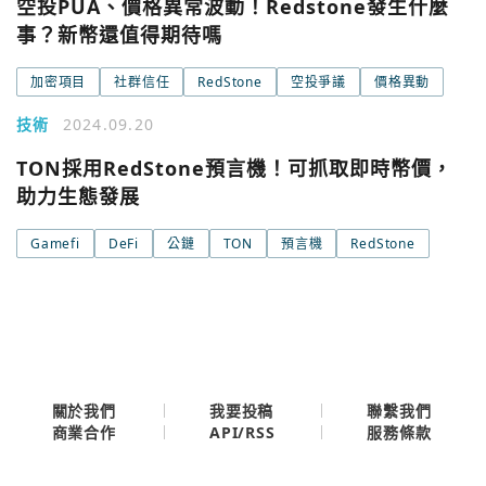
空投PUA、價格異常波動！Redstone發生什麼
您已閒置5分鐘，請點擊關閉按鈕或空白處，即可回到加密
使用以下帳號繼續
城市
事？新幣還值得期待嗎
加密項目
社群信任
RedStone
空投爭議
價格異動
Google
今日熱門
技術
2024.09.20
今日熱門
Apple
TON採用RedStone預言機！可抓取即時幣價，
助力生態發展
關閉
Email
Gamefi
DeFi
公鏈
TON
預言機
RedStone
繼續表示您已同意
服務條款與隱私政策
關於我們
我要投稿
聯繫我們
API/RSS
商業合作
服務條款