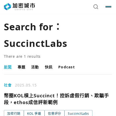
Search for：
SuccinctLabs
There are
1
results
新聞
專題
活動
快訊
Podcast
社會
2025.05.15
您已閒置5分鐘，請點擊關閉按鈕或空白處，即可回到加密
使用以下帳號繼續
幣圈KOL槓上Succinct！控訴虛假行銷、欺騙手
城市
段，ethos成信評新範例
Google
加密行銷
KOL 爭議
信譽評分
SuccinctLabs