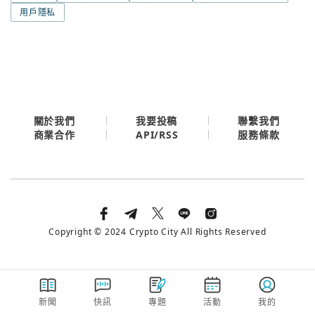
今日熱門
用戶隱私
今日熱門
Apple
關閉
Email
繼續表示您已同意
服務條款與隱私政策
關於我們
我要投稿
聯繫我們
API/RSS
商業合作
服務條款
Copyright © 2024 Crypto City All Rights Reserved
新聞
快訊
專題
活動
我的