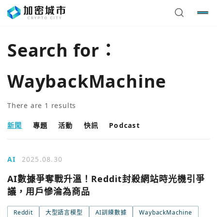
Search for：
WaybackMachine
There are
1
results
新聞
專題
活動
快訊
Podcast
AI
2025.08.30
您已閒置5分鐘，請點擊關閉按鈕或空白處，即可回到加密
使用以下帳號繼續
AI數據爭奪戰升溫！Reddit封殺網站時光機引爭
城市
議，用戶慘淪為商品
Google
Reddit
大型語言模型
AI訓練數據
WaybackMachine