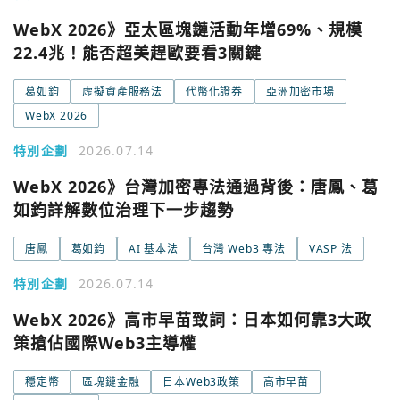
WebX 2026》亞太區塊鏈活動年增69%、規模
22.4兆！能否超美趕歐要看3關鍵
葛如鈞
虛擬資產服務法
代幣化證券
亞洲加密市場
WebX 2026
特別企劃
2026.07.14
WebX 2026》台灣加密專法通過背後：唐鳳、葛
如鈞詳解數位治理下一步趨勢
唐鳳
葛如鈞
AI 基本法
台灣 Web3 專法
VASP 法
特別企劃
2026.07.14
WebX 2026》高市早苗致詞：日本如何靠3大政
策搶佔國際Web3主導權
穩定幣
區塊鏈金融
日本Web3政策
高市早苗