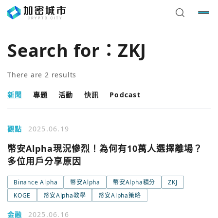
Search for：
ZKJ
There are
2
results
新聞
專題
活動
快訊
Podcast
觀點
2025.06.19
幣安Alpha現況慘烈！為何有10萬人選擇離場？
多位用戶分享原因
Binance Alpha
幣安Alpha
幣安Alpha積分
ZKJ
您已閒置5分鐘，請點擊關閉按鈕或空白處，即可回到加密
使用以下帳號繼續
KOGE
幣安Alpha教學
幣安Alpha策略
城市
金融
2025.06.16