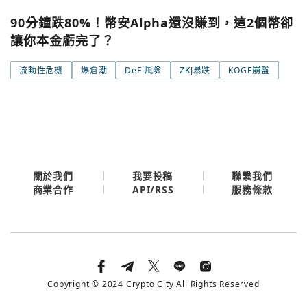
Google
90分鐘跌80%！幣安Alpha還沒賺到，這2個幣卻
今日熱門
讓你本金虧完了？
今日熱門
Apple
流動性危機
爆倉潮
DeFi風險
ZKJ暴跌
KOGE崩盤
關閉
Email
繼續表示您已同意
服務條款與隱私政策
關於我們
我要投稿
聯繫我們
API/RSS
商業合作
服務條款
Copyright © 2024 Crypto City All Rights Reserved