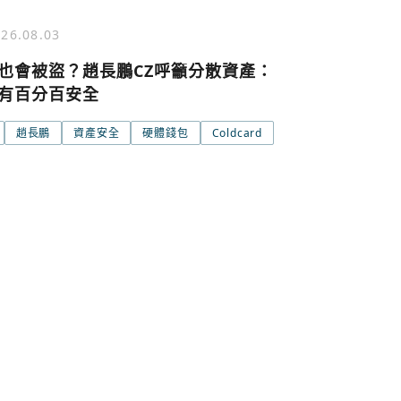
號繼續
回到加密城市
關閉
26.08.03
也會被盜？趙長鵬CZ呼籲分散資產：
有百分百安全
趙長鵬
資產安全
硬體錢包
Coldcard
條款與隱私政策