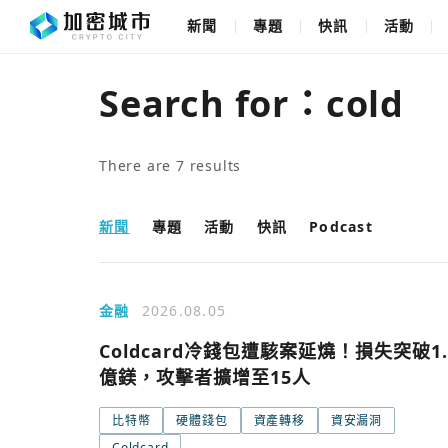
新聞
專題
快訊
活動
Search for：
cold
There are
7
results
新聞
專題
活動
快訊
Podcast
金融
2026.08.05
Coldcard冷錢包遭駭案延燒！損失突破1.
億鎂，攻擊者擴增至15人
比特幣
硬體錢包
資產轉移
資安漏洞
Coldcard