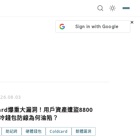
×
26.08.03
card爆重大漏洞！用戶資產遭盜8800
冷錢包防線為何淪陷？
助記詞
硬體錢包
Coldcard
韌體漏洞