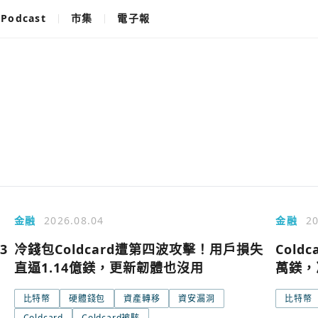
Podcast
市集
電子報
金融
2026.08.04
金融
20
3
冷錢包Coldcard遭第四波攻擊！用戶損失
Cold
直逼1.14億鎂，更新韌體也沒用
萬鎂，
比特幣
硬體錢包
資產轉移
資安漏洞
比特幣
Coldcard
Coldcard被駭