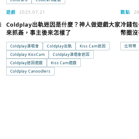
使用以下帳
您已閒置5分鐘，請點擊關閉按鈕或空白處，即可
遊戲
2025.07.21
觀點
20
味
Coldplay出軌迷因是什麼？神人做遊戲大家
冷錢包
Google
來抓姦，事主後來怎樣了
幣圈沒
Coldplay演唱會
Coldplay出軌
Kiss Cam迷因
比特幣
Apple
Coldplay KissCam
Coldplay演唱會迷因
Coldplay迷因遊戲
Kiss Cam遊戲
Email
Coldplay Canoodlers
繼續表示您已同意
服務